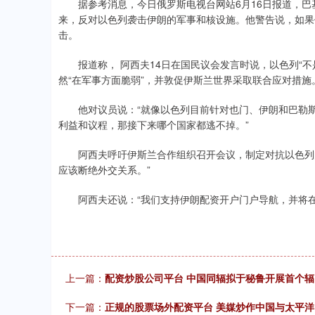
据参考消息，今日俄罗斯电视台网站6月16日报道，巴基
来，反对以色列袭击伊朗的军事和核设施。他警告说，如果
击。
报道称， 阿西夫14日在国民议会发言时说，以色列“不是
然“在军事方面脆弱”，并敦促伊斯兰世界采取联合应对措施
他对议员说：“就像以色列目前针对也门、伊朗和巴勒斯
利益和议程，那接下来哪个国家都逃不掉。”
阿西夫呼吁伊斯兰合作组织召开会议，制定对抗以色列的
应该断绝外交关系。”
阿西夫还说：“我们支持伊朗配资开户门户导航，并将在
上一篇：
配资炒股公司平台 中国同辐拟于秘鲁开展首个
下一篇：
正规的股票场外配资平台 美媒炒作中国与太平