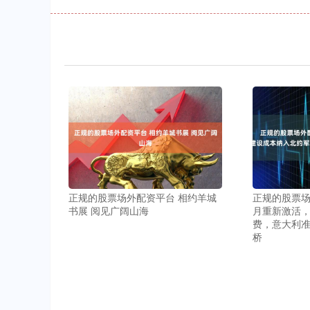
正规的股票场外配资平台 相约羊城
正规的股票场
书展 阅见广阔山海
月重新激活
费，意大利
桥